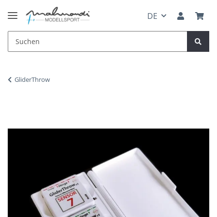
DE
GliderThrow