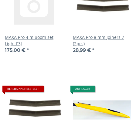
MAXA Pro 4 m Boom set
MAXA Pro 8 mm Joiners 7
Light F3J
(2pcs)
175,00 €
*
28,99 €
*
BEREITS NACHBESTELLT
AUF LAGER