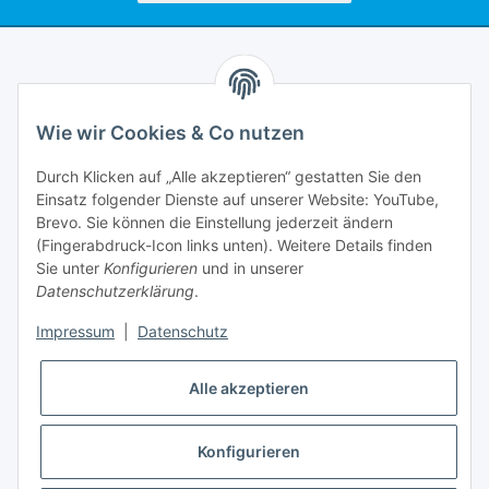
Informationen
Wie wir Cookies & Co nutzen
Rechtliches
Durch Klicken auf „Alle akzeptieren“ gestatten Sie den
Einsatz folgender Dienste auf unserer Website: YouTube,
Mein Account
Brevo. Sie können die Einstellung jederzeit ändern
(Fingerabdruck-Icon links unten). Weitere Details finden
Sie unter
Konfigurieren
und in unserer
Datenschutzerklärung
.
Impressum
|
Datenschutz
Adlerstraße 6
97199 Ochsenfurt
Deutschland
Alle akzeptieren
+49 152 22 47 67 54
(Telefonzeit von 16-18Uhr, bitte Kommunikation per E-Mail)
Konfigurieren
info@mahmoudishop.de