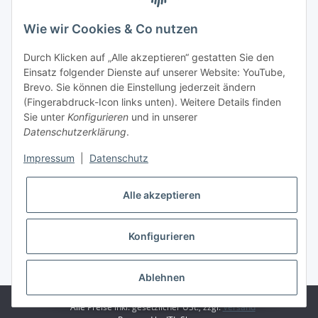
Informationen
Wie wir Cookies & Co nutzen
Rechtliches
Durch Klicken auf „Alle akzeptieren“ gestatten Sie den
Einsatz folgender Dienste auf unserer Website: YouTube,
Mein Account
Brevo. Sie können die Einstellung jederzeit ändern
(Fingerabdruck-Icon links unten). Weitere Details finden
Sie unter
Konfigurieren
und in unserer
Datenschutzerklärung
.
Impressum
|
Datenschutz
Adlerstraße 6
97199 Ochsenfurt
Deutschland
Alle akzeptieren
+49 152 22 47 67 54
(Telefonzeit von 16-18Uhr, bitte Kommunikation per E-Mail)
Konfigurieren
info@mahmoudishop.de
Facebook
Ablehnen
© Mahmoudi Modellsport
* Alle Preise inkl. gesetzlicher USt., zzgl.
Versand