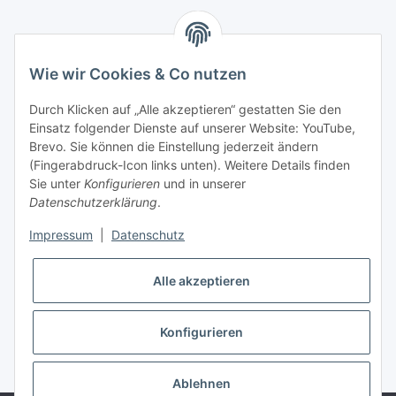
Informationen
Wie wir Cookies & Co nutzen
Rechtliches
Durch Klicken auf „Alle akzeptieren“ gestatten Sie den
Einsatz folgender Dienste auf unserer Website: YouTube,
Mein Account
Brevo. Sie können die Einstellung jederzeit ändern
(Fingerabdruck-Icon links unten). Weitere Details finden
Sie unter
Konfigurieren
und in unserer
Datenschutzerklärung
.
Impressum
|
Datenschutz
Adlerstraße 6
97199 Ochsenfurt
Deutschland
Alle akzeptieren
+49 152 22 47 67 54
(Telefonzeit von 16-18Uhr, bitte Kommunikation per E-Mail)
Konfigurieren
info@mahmoudishop.de
Facebook
Ablehnen