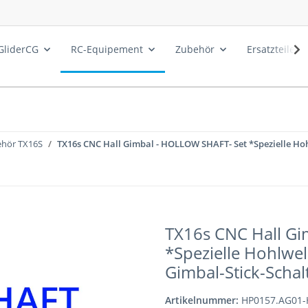
GliderCG
RC-Equipement
Zubehör
Ersatzteile
hör TX16S
TX16s CNC Hall Gimbal - HOLLOW SHAFT- Set *Spezielle Ho
TX16s CNC Hall Gi
*Spezielle Hohlwe
Gimbal-Stick-Schal
Artikelnummer:
HP0157.AG01-