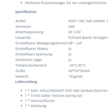
Vierfache Präzisionslager für ein unvergleichliches 
Spezifikation
Artikel
AG01 CNC Hall Gimbal-
Sensorart
Hall
Arbeitsspannung
DC 3,3V
Linearität
Echtzeit (keine Verzöger
Einstellbarer Bewegungsbereich
38°—54°
Einstellbarer Modus
Ja
Einstellbare Spannung
Ja
Vierfaches Lager
Ja
Temperaturbereich
-20°C-85°C
Größe
60*53*56mm
Gewicht
162g/Set
Lieferumfang
1 * AG01 HOLLOWSHAFT CNC Hall Gimbal (Zentrieru
1 * TX16S Softer Tension Spring Set
1 * Inbusschlüssel
1 * Anleitung