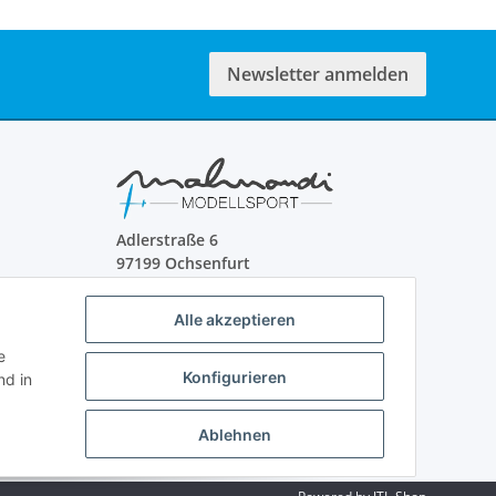
Newsletter anmelden
Adlerstraße 6
97199 Ochsenfurt
Deutschland
Alle akzeptieren
+49 152 22 47 67 54
(Telefonzeit von 16-18Uhr, bitte
e
Konfigurieren
Kommunikation per E-Mail)
d in
info@mahmoudishop.de
Facebook
Ablehnen