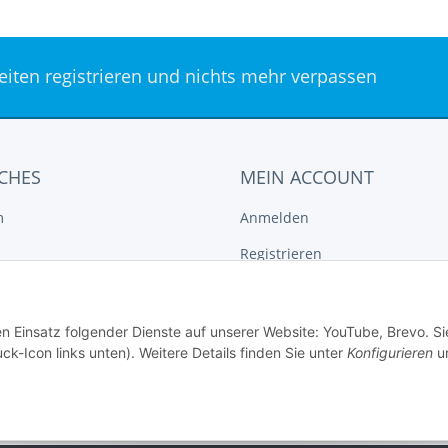
keiten registrieren und nichts mehr verpassen
CHES
MEIN ACCOUNT
m
Anmelden
Registrieren
tz
Vergleichsliste
recht
Wunschliste
en Einsatz folgender Dienste auf unserer Website: YouTube, Brevo. Si
ck-Icon links unten). Weitere Details finden Sie unter
Konfigurieren
un