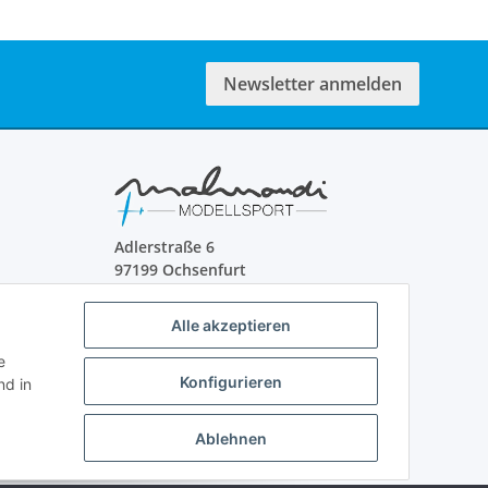
Newsletter anmelden
Adlerstraße 6
97199 Ochsenfurt
Deutschland
Alle akzeptieren
+49 152 22 47 67 54
(Telefonzeit von 16-18Uhr, bitte
e
Konfigurieren
Kommunikation per E-Mail)
d in
info@mahmoudishop.de
Facebook
Ablehnen