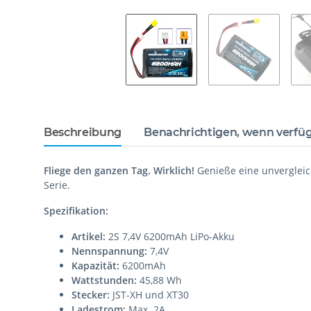
Beschreibung
Benachrichtigen, wenn verfü
Fliege den ganzen Tag. Wirklich!
Genieße eine unvergleic
Serie.
Spezifikation:
Artikel:
2S 7,4V 6200mAh LiPo-Akku
Nennspannung:
7,4V
Kapazität:
6200mAh
Wattstunden:
45,88 Wh
Stecker:
JST-XH und XT30
Ladestrom:
Max. 2A