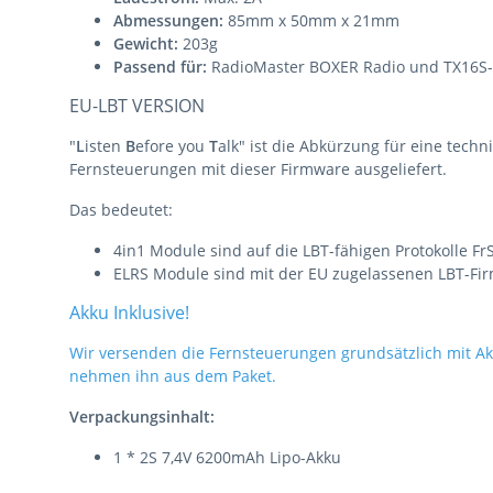
Abmessungen:
85mm x 50mm x 21mm
Gewicht:
203g
Passend für:
RadioMaster BOXER Radio und TX16S-
EU-LBT VERSION
"
L
isten
B
efore you
T
alk" ist die Abkürzung für eine tech
Fernsteuerungen mit dieser Firmware ausgeliefert.
Das bedeutet:
4in1 Module sind auf die LBT-fähigen Protokolle F
ELRS Module sind mit der EU zugelassenen LBT-Firm
Akku Inklusive!
Wir versenden die Fernsteuerungen grundsätzlich mit A
nehmen ihn aus dem Paket.
Verpackungsinhalt:
1 * 2S 7,4V 6200mAh Lipo-Akku