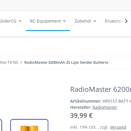
GliderCG
RC-Equipement
Zubehör
Ersatzteile
hör TX16S
RadioMaster 6200mAh 2S Lipo Sender Batterie
RadioMaster 6200m
Artikelnummer:
HP0157.BATT-
Hersteller:
Radiomaster
39,99 €
inkl. 19% USt. , zzgl.
Versand