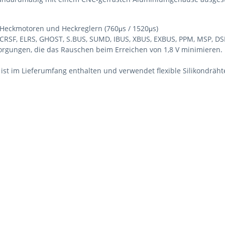
n Heckmotoren und Heckreglern (760μs / 1520μs)
r CRSF, ELRS, GHOST, S.BUS, SUMD, IBUS, XBUS, EXBUS, PPM, MSP, 
gungen, die das Rauschen beim Erreichen von 1,8 V minimieren. Es
 ist im Lieferumfang enthalten und verwendet flexible Silikondräh