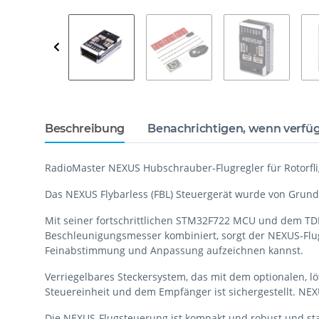
Beschreibung
Benachrichtigen, wenn verfü
RadioMaster NEXUS Hubschrauber-Flugregler für Rotorfli
Das NEXUS Flybarless (FBL) Steuergerät wurde von Grund a
Mit seiner fortschrittlichen STM32F722 MCU und dem T
Beschleunigungsmesser kombiniert, sorgt der NEXUS-Flugr
Feinabstimmung und Anpassung aufzeichnen kannst.
Verriegelbares Steckersystem, das mit dem optionalen, l
Steuereinheit und dem Empfänger ist sichergestellt. NE
Die NEXUS-Flugsteuerung ist kompakt und robust und sta