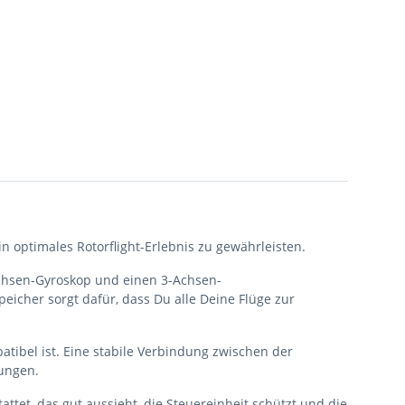
n optimales Rotorflight-Erlebnis zu gewährleisten.
chsen-Gyroskop und einen 3-Achsen-
icher sorgt dafür, dass Du alle Deine Flüge zur
tibel ist. Eine stabile Verbindung zwischen der
rungen.
t, das gut aussieht, die Steuereinheit schützt und die