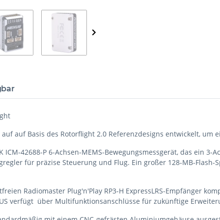
gbar
ght
uf auf Basis des Rotorflight 2.0 Referenzdesigns entwickelt, um ei
DK ICM-42688-P 6-Achsen-MEMS-Bewegungsmessgerät, das ein 3-A
egler für präzise Steuerung und Flug. Ein großer 128-MB-Flash-Spe
ötfreien Radiomaster Plug'n'Play RP3-H ExpressLRS-Empfänger kompa
XUS verfügt über Multifunktionsanschlüsse für zukünftige Erweite
ndardmäßig mit einem CNC-gefrästen Aluminiumgehäuse ausgestatte