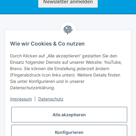
Newsletter anmelden
Informationen
Wie wir Cookies & Co nutzen
Rechtliches
Durch Klicken auf „Alle akzeptieren“ gestatten Sie den
Einsatz folgender Dienste auf unserer Website: YouTube,
Mein Account
Brevo. Sie können die Einstellung jederzeit ändern
(Fingerabdruck-Icon links unten). Weitere Details finden
Sie unter
Konfigurieren
und in unserer
Datenschutzerklärung
.
Impressum
|
Datenschutz
Adlerstraße 6
97199 Ochsenfurt
Deutschland
Alle akzeptieren
+49 152 22 47 67 54
(Telefonzeit von 16-18Uhr, bitte Kommunikation per E-Mail)
Konfigurieren