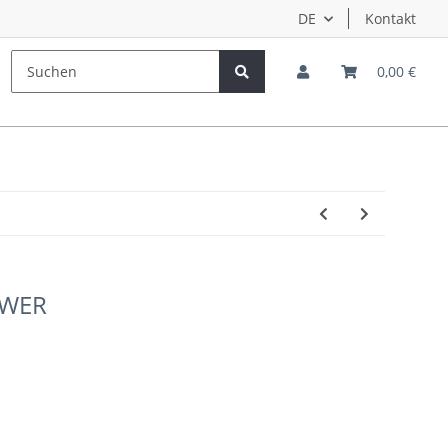
DE
Kontakt
Hersteller
Teampiloten
0,00 €
OWER