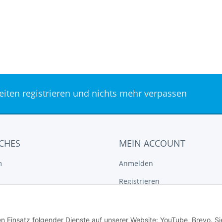
keiten registrieren und nichts mehr verpassen
CHES
MEIN ACCOUNT
m
Anmelden
Registrieren
tz
Vergleichsliste
recht
Wunschliste
en Einsatz folgender Dienste auf unserer Website: YouTube, Brevo. Si