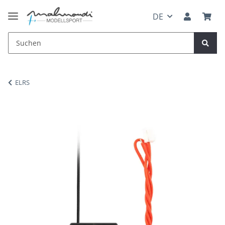
DE
ELRS