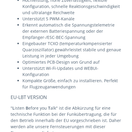
Hochleistung, hohe Zuverlässigkeit, flexible
Konfiguration, schnelle Reaktionsgeschwindigkeit
und ultralange Reichweite
Unterstützt 5 PWM-Kanäle
Erkennt automatisch die Spannungstelemetrie
der externen Batteriespannung oder der
Empfänger-/ESC-BEC-Spannung
Eingebauter TCXO (temperaturkompensierter
Quarzoszillator) gewährleistet stabile und genaue
Leistung in jeder Umgebung
Optimiertes PCB-Design von Grund auf
Unterstützt Wi-Fi-Updates und WEBUI-
Konfiguration
Kompakte Größe, einfach zu installieren. Perfekt
für Flugzeuganwendungen
EU-LBT VERSION
"
L
isten
B
efore you
T
alk" ist die Abkürzung für eine
technische Funktion bei der Funkübertragung, die für
den Betrieb innerhalb der EU vorgeschrieben ist. Daher
werden alle unsere Fernsteuerungen mit dieser