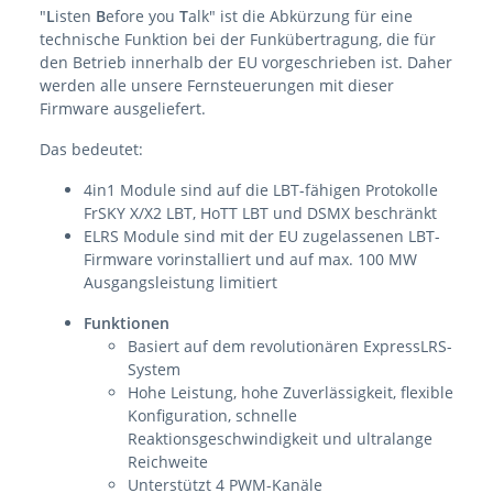
"
L
isten
B
efore you
T
alk" ist die Abkürzung für eine
technische Funktion bei der Funkübertragung, die für
den Betrieb innerhalb der EU vorgeschrieben ist. Daher
werden alle unsere Fernsteuerungen mit dieser
Firmware ausgeliefert.
Das bedeutet:
4in1 Module sind auf die LBT-fähigen Protokolle
FrSKY X/X2 LBT, HoTT LBT und DSMX beschränkt
ELRS Module sind mit der EU zugelassenen LBT-
Firmware vorinstalliert und auf max. 100 MW
Ausgangsleistung limitiert
Funktionen
Basiert auf dem revolutionären ExpressLRS-
System
Hohe Leistung, hohe Zuverlässigkeit, flexible
Konfiguration, schnelle
Reaktionsgeschwindigkeit und ultralange
Reichweite
Unterstützt 4 PWM-Kanäle