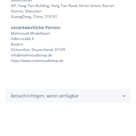
Radiomaster
4/F, Yang Tian Building, Yang Tian Road, Xin'an Street, Bao'an
District, Shenzhen
GuangDong, China, 518101
verantwortliche Person:
Mahmoudi Modellsport
Adlerstraße 6
Bayern
Ochsenfurt, Deutschland, 97199
info@mahmoudishop.de
https://www.mahmoudishop.de
Benachrichtigen, wenn verfügbar