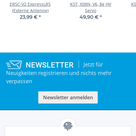
ER5C-V2 ExpressLRS
KST, X08N, V6, 8g HV
KS
(Externe Antenne)
Servo
23.
23,99 €
*
49,90 €
*
Digi
Jetzt für
Neuigkeiten registrieren und nichts mehr
verpassen
Newsletter anmelden
Informationen