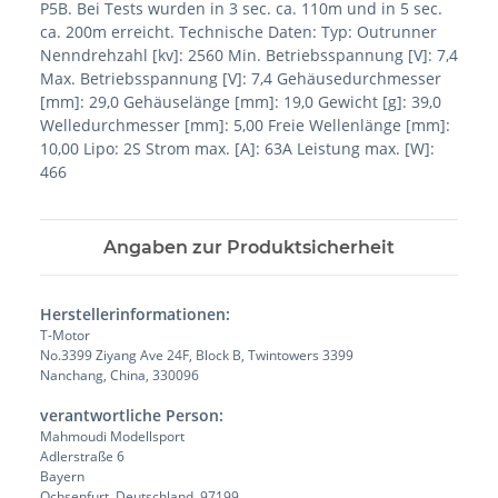
P5B. Bei Tests wurden in 3 sec. ca. 110m und in 5 sec.
ca. 200m erreicht. Technische Daten: Typ: Outrunner
Nenndrehzahl [kv]: 2560 Min. Betriebsspannung [V]: 7,4
Max. Betriebsspannung [V]: 7,4 Gehäusedurchmesser
[mm]: 29,0 Gehäuselänge [mm]: 19,0 Gewicht [g]: 39,0
Welledurchmesser [mm]: 5,00 Freie Wellenlänge [mm]:
10,00 Lipo: 2S Strom max. [A]: 63A Leistung max. [W]:
466
Angaben zur Produktsicherheit
Herstellerinformationen:
T-Motor
No.3399 Ziyang Ave 24F, Block B, Twintowers 3399
Nanchang, China, 330096
verantwortliche Person:
Mahmoudi Modellsport
Adlerstraße 6
Bayern
Ochsenfurt, Deutschland, 97199