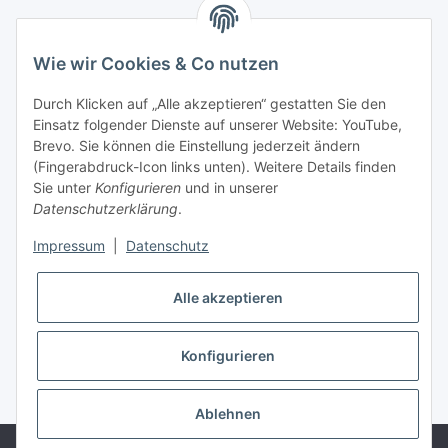
Informationen
Wie wir Cookies & Co nutzen
Rechtliches
Durch Klicken auf „Alle akzeptieren“ gestatten Sie den
Einsatz folgender Dienste auf unserer Website: YouTube,
Mein Account
Brevo. Sie können die Einstellung jederzeit ändern
(Fingerabdruck-Icon links unten). Weitere Details finden
Sie unter
Konfigurieren
und in unserer
Datenschutzerklärung
.
Impressum
|
Datenschutz
Adlerstraße 6
97199 Ochsenfurt
Deutschland
Alle akzeptieren
+49 152 22 47 67 54
(Telefonzeit von 16-18Uhr, bitte Kommunikation per E-Mail)
Konfigurieren
info@mahmoudishop.de
Facebook
Ablehnen
© Mahmoudi Modellsport