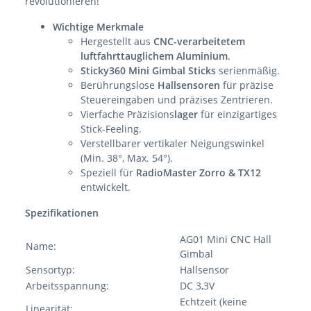
revolutionieren!
Wichtige Merkmale
Hergestellt aus
CNC-verarbeitetem
luftfahrttauglichem Aluminium
.
Sticky360 Mini Gimbal Sticks
serienmäßig.
Berührungslose
Hallsensoren
für präzise
Steuereingaben und präzises Zentrieren.
Vierfache Präzisions
lager
für einzigartiges
Stick-Feeling.
Verstellbarer vertikaler Neigungswinkel
(Min. 38°, Max. 54°).
Speziell für
RadioMaster Zorro & TX12
entwickelt.
Spezifikationen
AG01 Mini CNC Hall
Name:
Gimbal
Sensortyp:
Hallsensor
Arbeitsspannung:
DC 3,3V
Echtzeit (keine
Linearität: