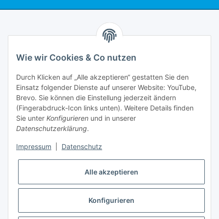
Informationen
Wie wir Cookies & Co nutzen
Rechtliches
Durch Klicken auf „Alle akzeptieren“ gestatten Sie den
Einsatz folgender Dienste auf unserer Website: YouTube,
Mein Account
Brevo. Sie können die Einstellung jederzeit ändern
(Fingerabdruck-Icon links unten). Weitere Details finden
Sie unter
Konfigurieren
und in unserer
Datenschutzerklärung
.
Impressum
|
Datenschutz
Adlerstraße 6
97199 Ochsenfurt
Deutschland
Alle akzeptieren
+49 152 22 47 67 54
(Telefonzeit von 16-18Uhr, bitte Kommunikation per E-Mail)
Konfigurieren
info@mahmoudishop.de