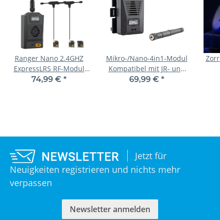
Ranger Nano 2.4GHZ
Mikro-/Nano-4in1-Modul
Zorr
ExpressLRS RF-Modul
Kompatibel mit JR- und
Starter Combo
Nano-Modulsteckplatz
74,99 €
*
69,99 €
*
Jetzt für
Neuigkeiten registrieren und nichts mehr
verpassen
Newsletter anmelden